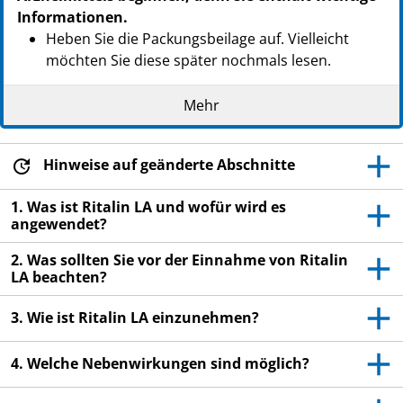
Informationen.
Heben Sie die Packungsbeilage auf. Vielleicht
möchten Sie diese später nochmals lesen.
Wenn Sie weitere Fragen haben, wenden Sie sich
Mehr
an Ihren Arzt oder Apotheker.
Dieses Arzneimittel wurde Ihnen persönlich
verschrieben. Geben Sie es nicht an Dritte weiter.
Hinweise auf geänderte Abschnitte
Es kann anderen Menschen schaden, auch wenn
1. Was ist Ritalin LA und wofür wird es
diese die gleichen Beschwerden haben wie Sie.
angewendet?
Wenn Sie Nebenwirkungen bemerken, wenden Sie
2. Was sollten Sie vor der Einnahme von Ritalin
sich an Ihren Arzt oder Apotheker. Dies gilt auch
LA beachten?
für Nebenwirkungen, die nicht in dieser
Packungsbeilage angegeben sind. Siehe Abschnitt
3. Wie ist Ritalin LA einzunehmen?
4.
Information für Kinder und Jugendliche mit ADHS
4. Welche Nebenwirkungen sind möglich?