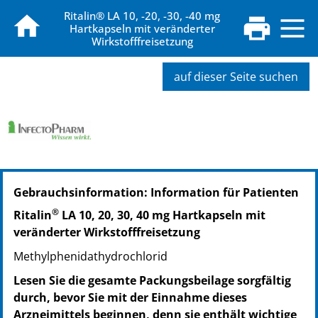
Ritalin® LA 10, -20, -30, -40 mg
Hartkapseln mit veränderter
Wirkstofffreisetzung
auf dieser Seite suchen
PZN: 18337651
Gebrauchsinformation: Information für Patienten
PPN: 111833765181
NTIN: 04150183376518
®
Ritalin
LA 10, 20, 30, 40 mg Hartkapseln mit
PZN: 08822167
veränderter Wirkstofffreisetzung
PPN: 110882216791
Methylphenidathydrochlorid
NTIN: 04150088221678
PZN: 18337668
Lesen Sie die gesamte Packungsbeilage sorgfältig
PPN: 111833766871
durch, bevor Sie mit der Einnahme dieses
NTIN: 04150183376686
Arzneimittels beginnen, denn sie enthält wichtige