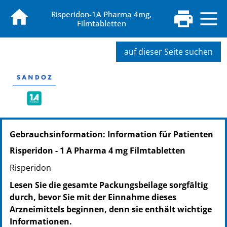
Risperidon-1A Pharma 4mg,
Filmtabletten
auf dieser Seite suchen
PZN: 05957085
Gebrauchsinformation: Information für Patienten
PPN: 110595708535
NTIN: 04150059570859
Risperidon - 1 A Pharma 4 mg Filmtabletten
PZN: 05957091
Risperidon
PPN: 110595709101
NTIN: 04150059570910
Lesen Sie die gesamte Packungsbeilage sorgfältig
durch, bevor Sie mit der Einnahme dieses
Arzneimittels beginnen, denn sie enthält wichtige
Informationen.