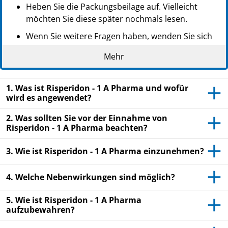
Heben Sie die Packungsbeilage auf. Vielleicht
möchten Sie diese später nochmals lesen.
Wenn Sie weitere Fragen haben, wenden Sie sich
an Ihren Arzt oder Apotheker.
Mehr
Dieses Arzneimittel wurde Ihnen persönlich
verschrieben. Geben Sie es nicht an Dritte weiter.
1. Was ist Risperidon - 1 A Pharma und wofür
Es kann anderen Menschen schaden, auch wenn
wird es angewendet?
diese die gleichen Beschwerden haben wie Sie.
2. Was sollten Sie vor der Einnahme von
Wenn Sie Nebenwirkungen bemerken, wenden Sie
Risperidon - 1 A Pharma beachten?
sich an Ihren Arzt oder Apotheker. Dies gilt auch
für Nebenwirkungen, die nicht in dieser
3. Wie ist Risperidon - 1 A Pharma einzunehmen?
Packungsbeilage angegeben sind. Siehe Abschnitt
4.
4. Welche Nebenwirkungen sind möglich?
5. Wie ist Risperidon - 1 A Pharma
aufzubewahren?