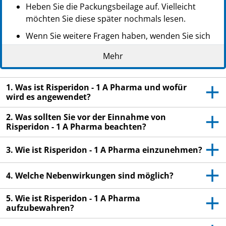
Heben Sie die Packungsbeilage auf. Vielleicht
möchten Sie diese später nochmals lesen.
Wenn Sie weitere Fragen haben, wenden Sie sich
an Ihren Arzt oder Apotheker.
Mehr
Dieses Arzneimittel wurde Ihnen persönlich
verschrieben. Geben Sie es nicht an Dritte weiter.
1. Was ist Risperidon - 1 A Pharma und wofür
Es kann anderen Menschen schaden, auch wenn
wird es angewendet?
diese die gleichen Beschwerden haben wie Sie.
2. Was sollten Sie vor der Einnahme von
Wenn Sie Nebenwirkungen bemerken, wenden Sie
Risperidon - 1 A Pharma beachten?
sich an Ihren Arzt oder Apotheker. Dies gilt auch
für Nebenwirkungen, die nicht in dieser
3. Wie ist Risperidon - 1 A Pharma einzunehmen?
Packungsbeilage angegeben sind. Siehe Abschnitt
4.
4. Welche Nebenwirkungen sind möglich?
5. Wie ist Risperidon - 1 A Pharma
aufzubewahren?