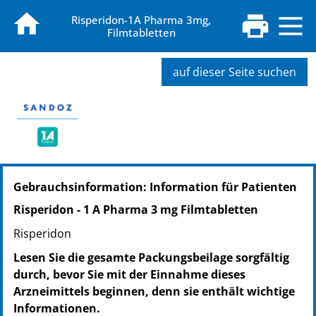
Risperidon-1A Pharma 3mg,
Filmtabletten
auf dieser Seite suchen
PZN: 05957056
Gebrauchsinformation: Information für Patienten
PPN: 110595705616
NTIN: 04150059570569
Risperidon - 1 A Pharma 3 mg Filmtabletten
PZN: 05957062
Risperidon
PPN: 110595706279
NTIN: 04150059570620
Lesen Sie die gesamte Packungsbeilage sorgfältig
durch, bevor Sie mit der Einnahme dieses
Arzneimittels beginnen, denn sie enthält wichtige
Informationen.