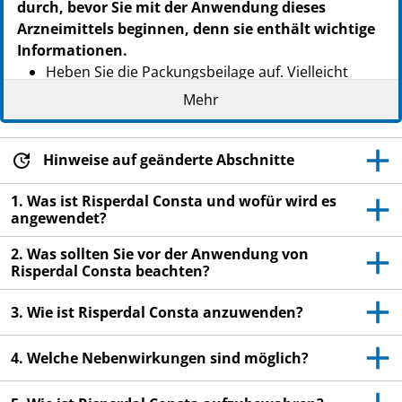
durch, bevor Sie mit der Anwendung dieses
Arzneimittels beginnen, denn sie enthält wichtige
Informationen.
Heben Sie die Packungsbeilage auf. Vielleicht
möchten Sie diese später nochmals lesen.
Mehr
Wenn Sie weitere Fragen haben, wenden Sie sich
an Ihren Arzt oder Apotheker.
Hinweise auf geänderte Abschnitte
Dieses Arzneimittel wurde Ihnen persönlich
verschrieben. Geben Sie es nicht an Dritte weiter.
1. Was ist Risperdal Consta und wofür wird es
angewendet?
Es kann anderen Menschen schaden, auch wenn
diese die gleichen Beschwerden haben wie Sie.
2. Was sollten Sie vor der Anwendung von
Risperdal Consta beachten?
Wenn Sie Nebenwirkungen bemerken, wenden Sie
sich an Ihren Arzt oder Apotheker. Dies gilt auch
3. Wie ist Risperdal Consta anzuwenden?
für Nebenwirkungen, die nicht in dieser
Packungsbeilage angegeben sind. Siehe Abschnitt
4.
4. Welche Nebenwirkungen sind möglich?