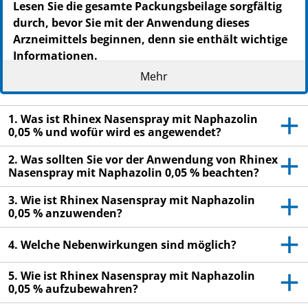
Lesen Sie die gesamte Packungsbeilage sorgfältig
durch, bevor Sie mit der Anwendung dieses
Arzneimittels beginnen, denn sie enthält wichtige
Informationen.
Wenden Sie dieses Arzneimittel immer genau wie
Mehr
in dieser Packungsbeilage beschrieben
bzw. genau
nach der Anweisung Ihres Arztes oder Apothekers an.
1. Was ist Rhinex Nasenspray mit Naphazolin
Heben Sie die Packungsbeilage auf, vielleicht
0,05 % und wofür wird es angewendet?
möchten Sie diese später nochmals lesen.
2. Was sollten Sie vor der Anwendung von Rhinex
Fragen Sie Ihren Apotheker, wenn Sie weitere
Nasenspray mit Naphazolin 0,05 % beachten?
Informationen oder einen Rat benötigen.
3. Wie ist Rhinex Nasenspray mit Naphazolin
Wenn Sie Nebenwirkungen bemerken, wenden Sie
0,05 % anzuwenden?
sich an Ihren Arzt oder Apotheker. Dies gilt auch
für Nebenwirkungen, die nicht in dieser
4. Welche Nebenwirkungen sind möglich?
Packungsbeilage angegeben sind. Siehe Abschnitt
4.
5. Wie ist Rhinex Nasenspray mit Naphazolin
0,05 % aufzubewahren?
Wenn Sie sich nach 5 Tagen nicht besser oder gar