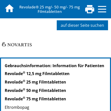
Revolade® 25 mg/- 50 mg/- 75 mg
Filmtabletten
auf dieser Seite suchen
PZN: 12643430
Gebrauchsinformation: Information für Patienten
PPN: 111264343092
NTIN: 04150126434305
®
Revolade
12,5 mg Filmtabletten
PZN: 10050335
®
Revolade
25 mg Filmtabletten
PPN: 111005033575
NTIN: 04150100503355
®
Revolade
50 mg Filmtabletten
PZN: 10050341
®
Revolade
75 mg Filmtabletten
PPN: 111005034141
Eltrombopag
NTIN: 04150100503416