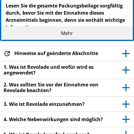
Lesen Sie die gesamte Packungsbeilage sorgfältig
durch, bevor Sie mit der Einnahme dieses
Arzneimittels beginnen, denn sie enthält wichtige
Informationen.
Mehr
Heben Sie die Packungsbeilage auf. Vielleicht
möchten Sie diese später nochmals lesen.
Wenn Sie weitere Fragen haben, wenden Sie sich
Hinweise auf geänderte Abschnitte
an Ihren Arzt oder Apotheker.
1. Was ist Revolade und wofür wird es
Dieses Arzneimittel wurde Ihnen persönlich
angewendet?
verschrieben. Geben Sie es nicht an Dritte weiter.
Es kann anderen Menschen schaden, auch wenn
2. Was sollten Sie vor der Einnahme von
Revolade beachten?
diese die gleichen Beschwerden haben wie Sie.
Wenn Sie Nebenwirkungen bemerken, wenden Sie
3. Wie ist Revolade einzunehmen?
sich an Ihren Arzt oder Apotheker. Dies gilt auch
für Nebenwirkungen, die nicht in dieser
4. Welche Nebenwirkungen sind möglich?
Packungsbeilage angegeben sind. Siehe Abschnitt
4.