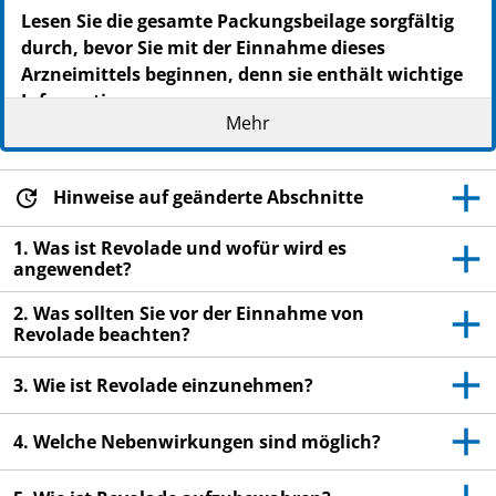
Lesen Sie die gesamte Packungsbeilage sorgfältig
durch, bevor Sie mit der Einnahme dieses
Arzneimittels beginnen, denn sie enthält wichtige
Informationen.
Mehr
Heben Sie die Packungsbeilage auf. Vielleicht
möchten Sie diese später nochmals lesen.
Wenn Sie weitere Fragen haben, wenden Sie sich
Hinweise auf geänderte Abschnitte
an Ihren Arzt oder Apotheker.
1. Was ist Revolade und wofür wird es
Dieses Arzneimittel wurde Ihnen persönlich
angewendet?
verschrieben. Geben Sie es nicht an Dritte weiter.
Es kann anderen Menschen schaden, auch wenn
2. Was sollten Sie vor der Einnahme von
Revolade beachten?
diese die gleichen Beschwerden haben wie Sie.
Wenn Sie Nebenwirkungen bemerken, wenden Sie
3. Wie ist Revolade einzunehmen?
sich an Ihren Arzt oder Apotheker. Dies gilt auch
für Nebenwirkungen, die nicht in dieser
4. Welche Nebenwirkungen sind möglich?
Packungsbeilage angegeben sind. Siehe Abschnitt
4.