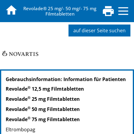
Revolade® 25 mg/- 50 mg/- 75 mg
Filmtabletten
auf dieser Seite suchen
PZN: 12643401
Gebrauchsinformation: Information für Patienten
PPN: 111264340173
NTIN: 04150126434015
®
Revolade
12,5 mg Filmtabletten
PZN: 06142706
®
Revolade
25 mg Filmtabletten
PPN: 110614270636
NTIN: 04150061427066
®
Revolade
50 mg Filmtabletten
PZN: 06142712
®
Revolade
75 mg Filmtabletten
PPN: 110614271202
Eltrombopag
NTIN: 04150061427127