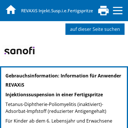
REVAXiS Injekt.Susp.i.e.Fertigspritze
auf dieser Seite suchen
PZN: 08645759
Gebrauchsinformation: Information für Anwender
PPN: 110864575986
NTIN: 04150086457598
REVAXiS
PZN: 08645765
Injektionssuspension in einer Fertigspritze
PPN: 110864576552
NTIN: 04150086457659
Tetanus-Diphtherie-Poliomyelitis (inaktiviert)-
Adsorbat-Impfstoff (reduzierter Antigengehalt)
Für Kinder ab dem 6. Lebensjahr und Erwachsene