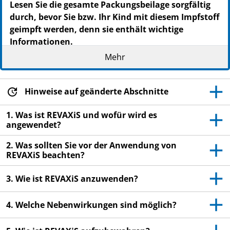
Lesen Sie die gesamte Packungsbeilage sorgfältig
durch, bevor Sie bzw. Ihr Kind mit diesem Impfstoff
geimpft werden, denn sie enthält wichtige
Informationen.
Heben Sie die Packungsbeilage auf. Vielleicht
Mehr
möchten Sie diese später nochmals lesen.
Wenn Sie weitere Fragen haben, wenden Sie sich
Hinweise auf geänderte Abschnitte
bitte an Ihren Arzt, Apotheker oder das
medizinische Fachpersonal.
1. Was ist REVAXiS und wofür wird es
angewendet?
Dieser Impfstoff wurde Ihnen bzw. Ihrem Kind
persönlich verschrieben. Geben Sie ihn nicht an
2. Was sollten Sie vor der Anwendung von
Dritte weiter.
REVAXiS beachten?
Wenn Sie bzw. Ihr Kind Nebenwirkungen
3. Wie ist REVAXiS anzuwenden?
bemerken, wenden Sie sich bitte an Ihren Arzt,
Apotheker oder das medizinische Fachpersonal.
4. Welche Nebenwirkungen sind möglich?
Dies gilt auch für Nebenwirkungen, die nicht in
dieser Packungsbeilage angegeben sind. Siehe
Abschnitt 4.