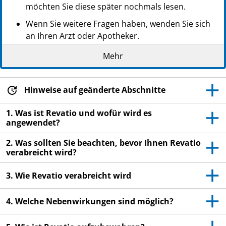
möchten Sie diese später nochmals lesen.
Wenn Sie weitere Fragen haben, wenden Sie sich
an Ihren Arzt oder Apotheker.
Dieses Arzneimittel wurde Ihnen persönlich
Mehr
verschrieben. Geben Sie es nicht an Dritte weiter.
Es kann anderen Menschen schaden, auch wenn
diese die gleichen Beschwerden haben wie Sie.
Hinweise auf geänderte Abschnitte
Wenn Sie Nebenwirkungen bemerken, wenden Sie
1. Was ist Revatio und wofür wird es
sich an Ihren Arzt oder Apotheker. Dies gilt auch
angewendet?
für Nebenwirkungen, die nicht in dieser
2. Was sollten Sie beachten, bevor Ihnen Revatio
Packungsbeilage angegeben sind. Siehe Abschnitt
verabreicht wird?
4.
3. Wie Revatio verabreicht wird
4. Welche Nebenwirkungen sind möglich?