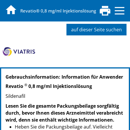
Revatio® 0,8 mg/ml Injektionslösung
auf dieser Seite suchen
PZN: 06818210
Gebrauchsinformation: Information für Anwender
PPN: 110681821004
®
Revatio
0,8 mg/ml Injektionslösung
Sildenafil
Lesen Sie die gesamte Packungsbeilage sorgfältig
durch, bevor Ihnen dieses Arzneimittel verabreicht
wird, denn sie enthält wichtige Informationen.
Heben Sie die Packungsbeilage auf. Vielleicht