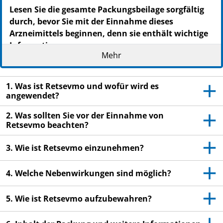
Lesen Sie die gesamte Packungsbeilage sorgfältig
durch, bevor Sie mit der Einnahme dieses
Arzneimittels beginnen, denn sie enthält wichtige
Informationen.
Mehr
Heben Sie die Packungsbeilage auf. Vielleicht
möchten Sie diese später nochmals lesen.
1. Was ist Retsevmo und wofür wird es
Wenn Sie weitere Fragen haben, wenden Sie sich
angewendet?
an Ihren Arzt, Apotheker oder das medizinische
Fachpersonal.
2. Was sollten Sie vor der Einnahme von
Retsevmo beachten?
Dieses Arzneimittel wurde Ihnen persönlich
verschrieben. Geben Sie es nicht an Dritte weiter.
3. Wie ist Retsevmo einzunehmen?
Es kann anderen Menschen schaden, auch wenn
diese die gleichen Beschwerden haben wie Sie.
4. Welche Nebenwirkungen sind möglich?
Wenn Sie Nebenwirkungen bemerken, wenden Sie
sich an Ihren Arzt, Apotheker oder das
5. Wie ist Retsevmo aufzubewahren?
medizinische Fachpersonal. Dies gilt auch für
Nebenwirkungen, die nicht in dieser