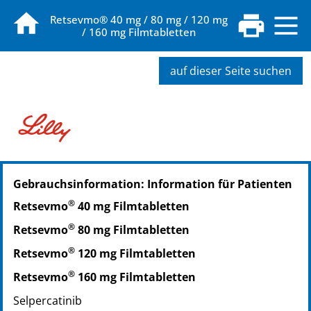
Retsevmo® 40 mg / 80 mg / 120 mg
/ 160 mg Filmtabletten
auf dieser Seite suchen
PZN: 20062196
Gebrauchsinformation: Information für Patienten
®
Retsevmo
40 mg Filmtabletten
®
Retsevmo
80 mg Filmtabletten
®
Retsevmo
120 mg Filmtabletten
®
Retsevmo
160 mg Filmtabletten
Selpercatinib