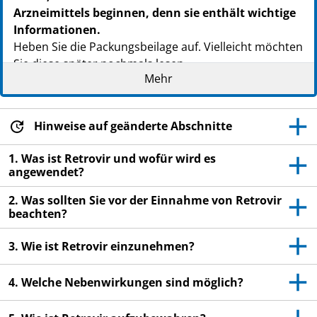
Arzneimittels beginnen, denn sie enthält wichtige
Informationen.
Heben Sie die Packungsbeilage auf. Vielleicht möchten
Sie diese später nochmals lesen.
Mehr
Wenn Sie weitere Fragen haben, wenden Sie sich an
Ihren Arzt oder Apotheker.
Hinweise auf geänderte Abschnitte
Dieses Arzneimittel wurde Ihnen persönlich
verschrieben. Geben Sie es nicht an Dritte weiter. Es
1. Was ist Retrovir und wofür wird es
kann anderen Menschen schaden, auch wenn diese
angewendet?
die gleichen Beschwerden haben wie Sie.
2. Was sollten Sie vor der Einnahme von Retrovir
Wenn Sie Nebenwirkungen bemerken, wenden Sie
beachten?
sich an Ihren Arzt oder Apotheker. Dies gilt auch
für Nebenwirkungen, die nicht in dieser
3. Wie ist Retrovir einzunehmen?
Packungsbeilage angegeben sind. Siehe Abschnitt
4.
4. Welche Nebenwirkungen sind möglich?