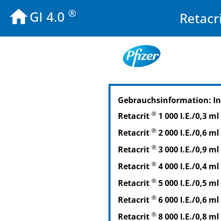
®
GI 4.0
Retacr
PZN: 14027936
Gebrauchsinformation: I
PPN: 111402793601
PZN: 14136157
®
Retacrit
1 000 I.E./0,3 m
PPN: 111413615762
®
Retacrit
2 000 I.E./0,6 m
®
Retacrit
3 000 I.E./0,9 m
®
Retacrit
4 000 I.E./0,4 m
®
Retacrit
5 000 I.E./0,5 m
®
Retacrit
6 000 I.E./0,6 m
®
Retacrit
8 000 I.E./0,8 m