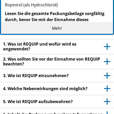
Ropinirol (als Hydrochlorid)
Lesen Sie die gesamte Packungsbeilage sorgfältig
durch, bevor Sie mit der Einnahme dieses
Arzneimittels beginnen, denn sie enthält wichtige
Mehr
Informationen.
Dieses Arzneimittel wurde Ihnen persönlich
1. Was ist REQUIP und wofür wird es
verschrieben. Geben Sie es nicht an Dritte weiter.
angewendet?
Es kann anderen Menschen schaden, auch wenn
diese die gleichen Beschwerden haben wie Sie.
2. Was sollten Sie vor der Einnahme von REQUIP
beachten?
Heben Sie die Packungsbeilage auf. Vielleicht
möchten Sie diese später nochmals lesen.
3. Wie ist REQUIP einzunehmen?
Wenn Sie weitere Fragen haben, wenden Sie sich
an Ihren Arzt oder Apotheker.
4. Welche Nebenwirkungen sind möglich?
Wenn Sie Nebenwirkungen bemerken, wenden
Sie sich an Ihren Arzt oder Apotheker. Dies gilt
5. Wie ist REQUIP aufzubewahren?
auch für Nebenwirkungen, die nicht in dieser
Packungsbeilage angegeben sind.
Siehe