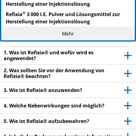
Herstellung einer Injektionslösung
®
Refixia
3 000 I.E. Pulver und Lösungsmittel zur
Herstellung einer Injektionslösung
Nonacog beta pegol
Mehr
▼Dieses Arzneimittel unterliegt einer zusätzlichen
Überwachung. Dies ermöglicht eine schnelle
1. Was ist Refixia® und wofür wird es
Identifizierung neuer Erkenntnisse über die
angewendet?
Sicherheit. Sie können dabei helfen, indem Sie jede
2. Was sollten Sie vor der Anwendung von
auftretende Nebenwirkung melden. Hinweise zur
Refixia® beachten?
Meldung von Nebenwirkungen, siehe Ende Abschnitt
4.
3. Wie ist Refixia® anzuwenden?
Lesen Sie die gesamte Packungsbeilage sorgfältig
durch, bevor Sie mit der Anwendung dieses
4. Welche Nebenwirkungen sind möglich?
Arzneimittels beginnen, denn sie enthält wichtige
Informationen.
5. Wie ist Refixia® aufzubewahren?
Heben Sie die Packungsbeilage auf. Vielleicht
möchten Sie diese später nochmals lesen.