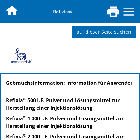
Refixia®
auf dieser Seite suchen
PZN: 13451425
Gebrauchsinformation: Information für Anwender
PPN: 111345142524
NTIN: 04150134514259
®
Refixia
500 I.E. Pulver und Lösungsmittel zur
Herstellung einer Injektionslösung
®
Refixia
1 000 I.E. Pulver und Lösungsmittel zur
Herstellung einer Injektionslösung
®
Refixia
2 000 I.E. Pulver und Lösungsmittel zur