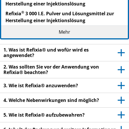
Herstellung einer Injektionslösung
®
Refixia
3 000 I.E. Pulver und Lösungsmittel zur
Herstellung einer Injektionslösung
Nonacog beta pegol
Mehr
▼Dieses Arzneimittel unterliegt einer zusätzlichen
Überwachung. Dies ermöglicht eine schnelle
1. Was ist Refixia® und wofür wird es
Identifizierung neuer Erkenntnisse über die
angewendet?
Sicherheit. Sie können dabei helfen, indem Sie jede
2. Was sollten Sie vor der Anwendung von
auftretende Nebenwirkung melden. Hinweise zur
Refixia® beachten?
Meldung von Nebenwirkungen, siehe Ende Abschnitt
4.
3. Wie ist Refixia® anzuwenden?
Lesen Sie die gesamte Packungsbeilage sorgfältig
durch, bevor Sie mit der Anwendung dieses
4. Welche Nebenwirkungen sind möglich?
Arzneimittels beginnen, denn sie enthält wichtige
Informationen.
5. Wie ist Refixia® aufzubewahren?
Heben Sie die Packungsbeilage auf. Vielleicht
möchten Sie diese später nochmals lesen.