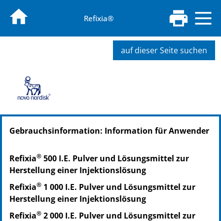
Refixia®
auf dieser Seite suchen
PZN: 13451454
Gebrauchsinformation: Information für Anwender
PPN: 111345145443
NTIN: 04150134514549
®
Refixia
500 I.E. Pulver und Lösungsmittel zur
Herstellung einer Injektionslösung
®
Refixia
1 000 I.E. Pulver und Lösungsmittel zur
Herstellung einer Injektionslösung
®
Refixia
2 000 I.E. Pulver und Lösungsmittel zur