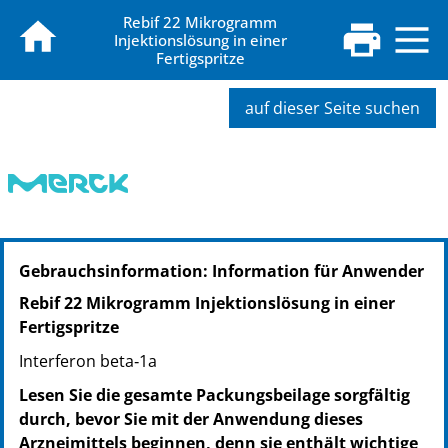
Rebif 22 Mikrogramm
Injektionslösung in einer
Fertigspritze
auf dieser Seite suchen
PZN: 08914596
Gebrauchsinformation: Information für Anwender
PPN: 110891459664
NTIN: 04150089145966
Rebif 22 Mikrogramm Injektionslösung in einer
PZN: 08914604
Fertigspritze
PPN: 110891460458
Interferon beta‑1a
NTIN: 04150089146048
PZN: 13924987
Lesen Sie die gesamte Packungsbeilage sorgfältig
PPN: 111392498787
durch, bevor Sie mit der Anwendung dieses
NTIN: 04150139249873
Arzneimittels beginnen, denn sie enthält wichtige