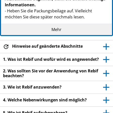
Informationen.
- Heben Sie die Packungsbeilage auf. Vielleicht
möchten Sie diese später nochmals lesen.
- Wenn Sie weitere Fragen haben, wenden Sie sich an
Mehr
Ihren Arzt, Apotheker oder das medizinische
Fachpersonal.
- Dieses Arzneimittel wurde Ihnen persönlich
Hinweise auf geänderte Abschnitte
verschrieben. Geben Sie es nicht an Dritte weiter. Es
kann anderen Menschen schaden, auch wenn diese
1. Was ist Rebif und wofür wird es angewendet?
die gleichen Beschwerden haben wie Sie.
2. Was sollten Sie vor der Anwendung von Rebif
- Wenn Sie Nebenwirkungen bemerken, wenden Sie
beachten?
sich an Ihren Arzt, Apotheker oder das medizinische
Fachpersonal. Dies gilt auch für Nebenwirkungen, die
3. Wie ist Rebif anzuwenden?
nicht in dieser Packungsbeilage angegeben sind. Siehe
Abschnitt 4.
4. Welche Nebenwirkungen sind möglich?
5. Wie ist Rebif aufzubewahren?