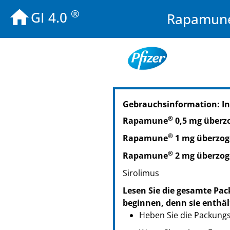
®
GI 4.0
Rapamune®
PZN: 01586700
Gebrauchsinformation: I
PPN: 110158670029
PZN: 01586723
®
Rapamune
0,5 mg überz
PPN: 110158672382
®
Rapamune
1 mg überzog
®
Rapamune
2 mg überzog
Sirolimus
Lesen Sie die gesamte Pac
beginnen, denn sie enthäl
Heben Sie die Packungsb