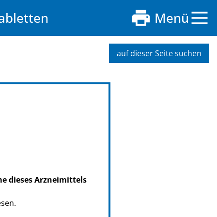
abletten
Menü
auf dieser Seite suchen
me dieses Arzneimittels
esen.