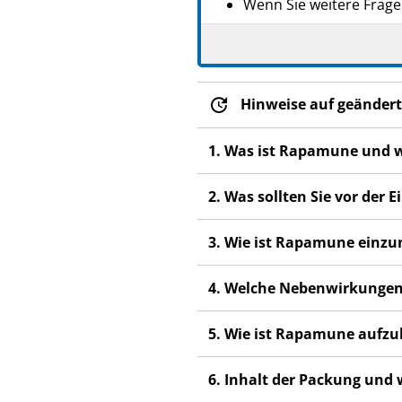
Wenn Sie weitere Frage
Dieses Arzneimittel wur
anderen Menschen scha
Wenn Sie Nebenwirkunge
Hinweise auf geändert
Nebenwirkungen, die ni
1. Was ist Rapamune und 
2. Was sollten Sie vor de
3. Wie ist Rapamune einz
4. Welche Nebenwirkungen
5. Wie ist Rapamune aufz
6. Inhalt der Packung und