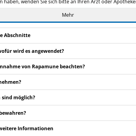
n haben, wenden Sie sich bitte an Ihren Arzt oder Apotheke
de Ihnen persönlich verschrieben. Geben Sie es nicht an Dri
Mehr
den, auch wenn diese die gleichen Beschwerden haben wie
n bemerken, wenden Sie sich an Ihren Arzt oder Apotheker.
e Abschnitte
cht in dieser Packungsbeilage angegeben sind. Siehe Abschn
wofür wird es angewendet?
r Einnahme von Rapamune beachten?
unehmen?
 sind möglich?
ubewahren?
 weitere Informationen