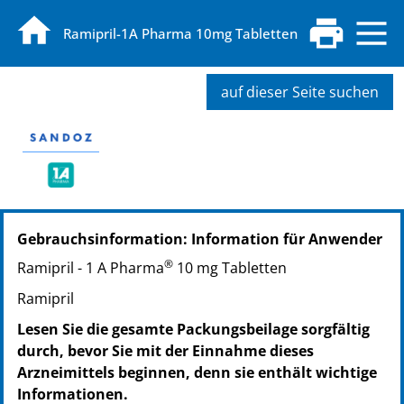
Ramipril-1A Pharma 10mg Tabletten
auf dieser Seite suchen
PZN: 00766794
Gebrauchsinformation: Information für Anwender
PPN: 110076679459
NTIN: 04150007667945
®
Ramipril - 1 A Pharma
10 mg Tabletten
PZN: 00766802
Ramipril
PPN: 110076680253
NTIN: 04150007668027
Lesen Sie die gesamte Packungsbeilage sorgfältig
PZN: 00766819
durch, bevor Sie mit der Einnahme dieses
PPN: 110076681943
Arzneimittels beginnen, denn sie enthält wichtige
NTIN: 04150007668195
Informationen.