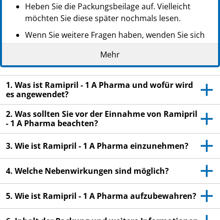
Heben Sie die Packungsbeilage auf. Vielleicht
möchten Sie diese später nochmals lesen.
Wenn Sie weitere Fragen haben, wenden Sie sich
an Ihren Arzt oder Apotheker.
Mehr
Dieses Arzneimittel wurde Ihnen persönlich
verschrieben. Geben Sie es nicht an Dritte weiter.
1. Was ist Ramipril - 1 A Pharma und wofür wird
Es kann anderen Menschen schaden, auch wenn
es angewendet?
diese die gleichen Beschwerden haben wie Sie.
2. Was sollten Sie vor der Einnahme von Ramipril
Wenn Sie Nebenwirkungen bemerken, wenden Sie
- 1 A Pharma beachten?
sich an Ihren Arzt oder Apotheker. Dies gilt auch
für Nebenwirkungen, die nicht in dieser
3. Wie ist Ramipril - 1 A Pharma einzunehmen?
Packungsbeilage angegeben sind. Siehe Abschnitt
4.
4. Welche Nebenwirkungen sind möglich?
5. Wie ist Ramipril - 1 A Pharma aufzubewahren?