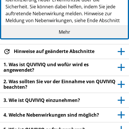
Sicherheit. Sie können dabei helfen, indem Sie jede
auftretende Nebenwirkung melden. Hinweise zur
Meldung von Nebenwirkungen, siehe Ende Abschnitt
4.
Mehr
Lesen Sie die gesamte Packungsbeilage sorgfältig
durch, bevor Sie mit der Einnahme dieses
Arzneimittels beginnen, denn sie enthält wichtige
Hinweise auf geänderte Abschnitte
Informationen.
1. Was ist QUVIVIQ und wofür wird es
Heben Sie die Packungsbeilage auf. Vielleicht
angewendet?
möchten Sie diese später nochmals lesen.
2. Was sollten Sie vor der Einnahme von QUVIVIQ
Wenn Sie weitere Fragen haben, wenden Sie sich
beachten?
an Ihren Arzt oder Apotheker.
Dieses Arzneimittel wurde Ihnen persönlich
3. Wie ist QUVIVIQ einzunehmen?
verschrieben. Geben Sie es nicht an Dritte weiter.
Es kann anderen Menschen schaden, auch wenn
4. Welche Nebenwirkungen sind möglich?
diese die gleichen Beschwerden haben wie Sie.
Wenn Sie Nebenwirkungen bemerken, wenden Sie