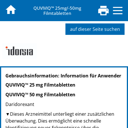
QUVIVIQ™ 25mg/-50mg
Filmtabletten
auf dieser Seite suchen
PZN: 18113087
Gebrauchsinformation: Information für Anwender
PPN: 111811308765
QUVIVIQ™ 25 mg Filmtabletten
QUVIVIQ™ 50 mg Filmtabletten
Daridorexant
▼Dieses Arzneimittel unterliegt einer zusätzlichen
Überwachung. Dies ermöglicht eine schnelle
Identifizierung neuer Erkenntnisse über die