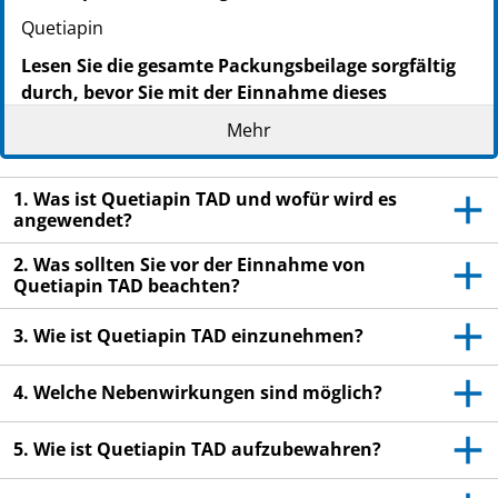
Quetiapin
Lesen Sie die gesamte Packungsbeilage sorgfältig
durch, bevor Sie mit der Einnahme dieses
Arzneimittels beginnen, denn sie enthält wichtige
Mehr
Informationen.
Heben Sie die Packungsbeilage auf. Vielleicht
1. Was ist Quetiapin TAD und wofür wird es
möchten Sie diese später nochmals lesen.
angewendet?
Wenn Sie weitere Fragen haben, wenden Sie sich
an Ihren Arzt oder Apotheker.
2. Was sollten Sie vor der Einnahme von
Quetiapin TAD beachten?
Dieses Arzneimittel wurde Ihnen persönlich
verschrieben. Geben Sie es nicht an Dritte weiter.
3. Wie ist Quetiapin TAD einzunehmen?
Es kann anderen Menschen schaden, auch wenn
diese die gleichen Beschwerden haben wie Sie.
4. Welche Nebenwirkungen sind möglich?
Wenn Sie Nebenwirkungen bemerken, wenden Sie
sich an Ihren Arzt oder Apotheker. Dies gilt auch
5. Wie ist Quetiapin TAD aufzubewahren?
für Nebenwirkungen, die nicht in dieser