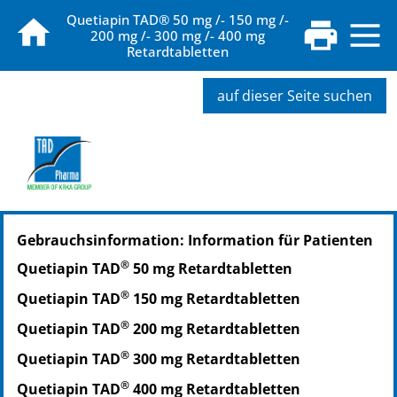
Quetiapin TAD® 50 mg /- 150 mg /-
200 mg /- 300 mg /- 400 mg
Retardtabletten
auf dieser Seite suchen
PZN: 13513563
Gebrauchsinformation: Information für Patienten
PPN: 111351356345
PZN: 13513586
®
Quetiapin TAD
50 mg Retardtabletten
PPN: 111351358601
®
Quetiapin TAD
150 mg Retardtabletten
PZN: 13513592
PPN: 111351359264
®
Quetiapin TAD
200 mg Retardtabletten
®
Quetiapin TAD
300 mg Retardtabletten
®
Quetiapin TAD
400 mg Retardtabletten