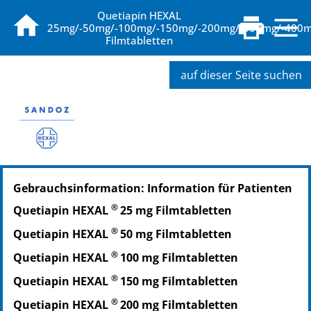
Quetiapin HEXAL
25mg/-50mg/-100mg/-150mg/-200mg/-300mg/-400m
Filmtabletten
auf dieser Seite suchen
PZN: 09339237
Gebrauchsinformation: Information für Patienten
PPN: 110933923711
NTIN: 04150093392370
®
Quetiapin HEXAL
25 mg Filmtabletten
PZN: 09339243
®
Quetiapin HEXAL
50 mg Filmtabletten
PPN: 110933924374
NTIN: 04150093392431
®
Quetiapin HEXAL
100 mg Filmtabletten
PZN: 09339266
®
Quetiapin HEXAL
150 mg Filmtabletten
PPN: 110933926630
®
Quetiapin HEXAL
200 mg Filmtabletten
NTIN: 04150093392660