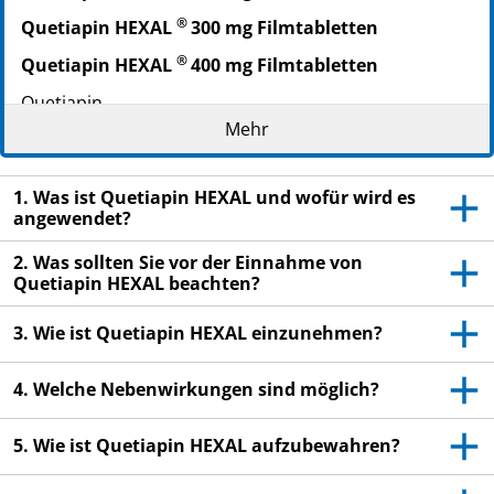
PZN: 09422688
®
Quetiapin HEXAL
300 mg Filmtabletten
PPN: 110942268851
®
Quetiapin HEXAL
400 mg Filmtabletten
NTIN: 04150094226889
Quetiapin
Mehr
Lesen Sie die gesamte Packungsbeilage sorgfältig
durch, bevor Sie mit der Einnahme dieses
Arzneimittels beginnen, denn sie enthält wichtige
1. Was ist Quetiapin HEXAL und wofür wird es
angewendet?
Informationen.
Heben Sie die Packungsbeilage auf. Vielleicht
2. Was sollten Sie vor der Einnahme von
möchten Sie diese später nochmals lesen.
Quetiapin HEXAL beachten?
Wenn Sie weitere Fragen haben, wenden Sie sich
3. Wie ist Quetiapin HEXAL einzunehmen?
an Ihren Arzt oder Apotheker.
Dieses Arzneimittel wurde Ihnen persönlich
4. Welche Nebenwirkungen sind möglich?
verschrieben. Geben Sie es nicht an Dritte weiter.
Es kann anderen Menschen schaden, auch wenn
5. Wie ist Quetiapin HEXAL aufzubewahren?
diese die gleichen Beschwerden haben wie Sie.
Wenn Sie Nebenwirkungen bemerken, wenden Sie