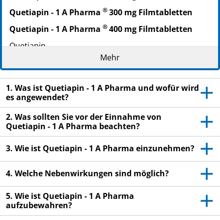
PZN: 09495026
®
Quetiapin - 1 A Pharma
300 mg Filmtabletten
PPN: 110949502685
®
Quetiapin - 1 A Pharma
400 mg Filmtabletten
NTIN: 04150094950265
Quetiapin
Mehr
Lesen Sie die gesamte Packungsbeilage sorgfältig
durch, bevor Sie mit der Einnahme dieses
Arzneimittels beginnen, denn sie enthält wichtige
1. Was ist Quetiapin - 1 A Pharma und wofür wird
es angewendet?
Informationen.
Heben Sie die Packungsbeilage auf. Vielleicht
2. Was sollten Sie vor der Einnahme von
möchten Sie diese später nochmals lesen.
Quetiapin - 1 A Pharma beachten?
Wenn Sie weitere Fragen haben, wenden Sie sich
3. Wie ist Quetiapin - 1 A Pharma einzunehmen?
an Ihren Arzt oder Apotheker.
Dieses Arzneimittel wurde Ihnen persönlich
4. Welche Nebenwirkungen sind möglich?
verschrieben. Geben Sie es nicht an Dritte weiter.
Es kann anderen Menschen schaden, auch wenn
5. Wie ist Quetiapin - 1 A Pharma
diese die gleichen Beschwerden haben wie Sie.
aufzubewahren?
Wenn Sie Nebenwirkungen bemerken, wenden Sie