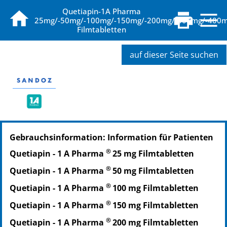
Quetiapin-1A Pharma
25mg/-50mg/-100mg/-150mg/-200mg/-300mg/-400
Filmtabletten
auf dieser Seite suchen
PZN: 09494966
Gebrauchsinformation: Information für Patienten
PPN: 110949496604
NTIN: 04150094949665
®
Quetiapin - 1 A Pharma
25 mg Filmtabletten
PZN: 09494989
®
Quetiapin - 1 A Pharma
50 mg Filmtabletten
PPN: 110949498957
NTIN: 04150094949894
®
Quetiapin - 1 A Pharma
100 mg Filmtabletten
PZN: 09494995
®
Quetiapin - 1 A Pharma
150 mg Filmtabletten
PPN: 110949499523
®
Quetiapin - 1 A Pharma
200 mg Filmtabletten
NTIN: 04150094949955