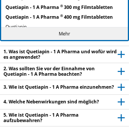
PZN: 09494848
®
Quetiapin - 1 A Pharma
300 mg Filmtabletten
PPN: 110949484894
®
Quetiapin - 1 A Pharma
400 mg Filmtabletten
NTIN: 04150094948484
Quetiapin
Mehr
Lesen Sie die gesamte Packungsbeilage sorgfältig
durch, bevor Sie mit der Einnahme dieses
Arzneimittels beginnen, denn sie enthält wichtige
1. Was ist Quetiapin - 1 A Pharma und wofür wird
es angewendet?
Informationen.
Heben Sie die Packungsbeilage auf. Vielleicht
2. Was sollten Sie vor der Einnahme von
möchten Sie diese später nochmals lesen.
Quetiapin - 1 A Pharma beachten?
Wenn Sie weitere Fragen haben, wenden Sie sich
3. Wie ist Quetiapin - 1 A Pharma einzunehmen?
an Ihren Arzt oder Apotheker.
Dieses Arzneimittel wurde Ihnen persönlich
4. Welche Nebenwirkungen sind möglich?
verschrieben. Geben Sie es nicht an Dritte weiter.
Es kann anderen Menschen schaden, auch wenn
5. Wie ist Quetiapin - 1 A Pharma
diese die gleichen Beschwerden haben wie Sie.
aufzubewahren?
Wenn Sie Nebenwirkungen bemerken, wenden Sie