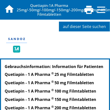
Quetiapin-1A Pharma
25mg/-50mg/-100mg/-150mg/-200mg/-300mg/-400
Filmtabletten
auf dieser Seite suchen
PZN: 09494819
Gebrauchsinformation: Information für Patienten
PPN: 110949481975
NTIN: 04150094948194
®
Quetiapin - 1 A Pharma
25 mg Filmtabletten
PZN: 09494825
®
Quetiapin - 1 A Pharma
50 mg Filmtabletten
PPN: 110949482541
NTIN: 04150094948255
®
Quetiapin - 1 A Pharma
100 mg Filmtabletten
PZN: 09494831
®
Quetiapin - 1 A Pharma
150 mg Filmtabletten
PPN: 110949483107
®
Quetiapin - 1 A Pharma
200 mg Filmtabletten
NTIN: 04150094948316