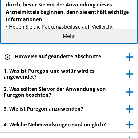
durch, bevor Sie mit der Anwendung dieses
Arzneimittels beginnen, denn sie enthält wichtige
Informationen.
• Heben Sie die Packungsbeilage auf. Vielleicht
möchten Sie diese später nochmals lesen.
Mehr
• Wenn Sie weitere Fragen haben, wenden Sie sich an
Ihren Arzt oder Apotheker.
Hinweise auf geänderte Abschnitte
• Dieses Arzneimittel wurde Ihnen persönlich
verschrieben. Geben Sie es nicht an Dritte weiter.
1. Was ist Puregon und wofür wird es
angewendet?
Es kann anderen Menschen schaden, auch wenn diese
die gleichen Beschwerden haben wie Sie.
2. Was sollten Sie vor der Anwendung von
Puregon beachten?
• Wenn Sie Nebenwirkungen bemerken, wenden Sie
sich an Ihren Arzt oder Apotheker. Dies gilt auch für
3. Wie ist Puregon anzuwenden?
Nebenwirkungen, die nicht in dieser Packungsbeilage
angegeben sind. Siehe Abschnitt 4.
4. Welche Nebenwirkungen sind möglich?