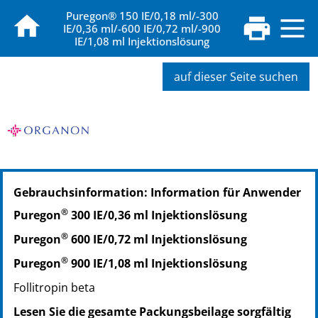
Puregon® 150 IE/0,18 ml/-300
IE/0,36 ml/-600 IE/0,72 ml/-900
IE/1,08 ml Injektionslösung
auf dieser Seite suchen
PZN: 00270082
Gebrauchsinformation: Information für Anwender
PPN: 110027008287
®
Puregon
300 IE/0,36 ml Injektionslösung
®
Puregon
600 IE/0,72 ml Injektionslösung
®
Puregon
900 IE/1,08 ml Injektionslösung
Follitropin beta
Lesen Sie die gesamte Packungsbeilage sorgfältig