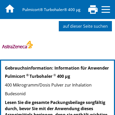
Pulmicort® Turbohaler® 400 µg
auf dieser Seite suchen
PZN: 07727484
Gebrauchsinformation: Information für Anwender
PPN: 110772748437
®
®
Pulmicort
Turbohaler
400 µg
400 Mikrogramm/Dosis Pulver zur Inhalation
Budesonid
Lesen Sie die gesamte Packungsbeilage sorgfältig
durch, bevor Sie mit der Anwendung dieses
Arzneimittels beginnen, denn sie enthält wichtige