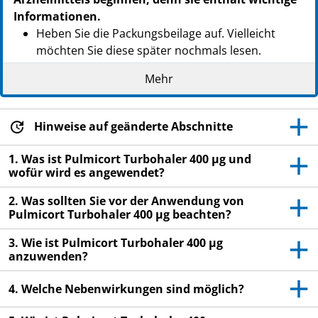
Informationen.
Heben Sie die Packungsbeilage auf. Vielleicht
möchten Sie diese später nochmals lesen.
Wenn Sie weitere Fragen haben, wenden Sie sich
Mehr
an Ihren Arzt oder Apotheker.
Dieses Arzneimittel wurde Ihnen persönlich
Hinweise auf geänderte Abschnitte
verschrieben. Geben Sie es nicht an Dritte weiter.
Es kann anderen Menschen schaden, auch wenn
1. Was ist Pulmicort Turbohaler 400 µg und
diese die gleichen Beschwerden haben wie Sie.
wofür wird es angewendet?
Wenn Sie Nebenwirkungen bemerken, wenden Sie
2. Was sollten Sie vor der Anwendung von
sich an Ihren Arzt oder Apotheker. Dies gilt auch
Pulmicort Turbohaler 400 µg beachten?
für Nebenwirkungen, die nicht in dieser
Packungsbeilage angegeben sind. Siehe Abschnitt
3. Wie ist Pulmicort Turbohaler 400 µg
anzuwenden?
4.
4. Welche Nebenwirkungen sind möglich?