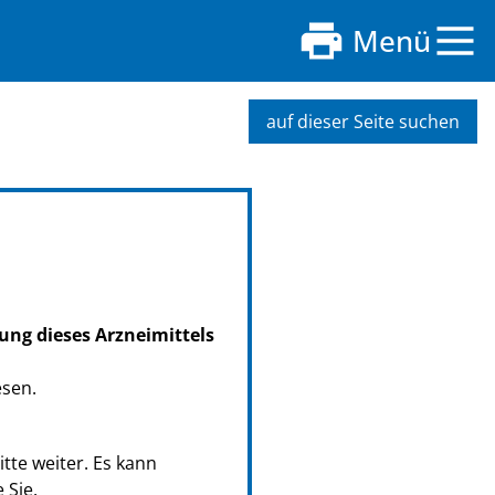
Menü
auf dieser Seite suchen
ung dieses Arzneimittels
esen.
tte weiter. Es kann
 Sie.