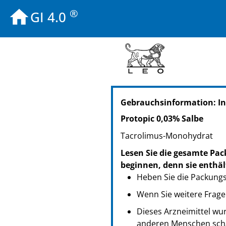
®
GI 4.0
PZN: 01992699
Gebrauchsinformation: I
PPN: 110199269914
PZN: 01992736
Protopic 0,03% Salbe
PPN: 110199273627
Tacrolimus-Monohydrat
PZN: 03863138
PPN: 110386313883
Lesen Sie die gesamte Pac
beginnen, denn sie enthäl
Heben Sie die Packungsb
Wenn Sie weitere Frage
Dieses Arzneimittel wur
anderen Menschen scha