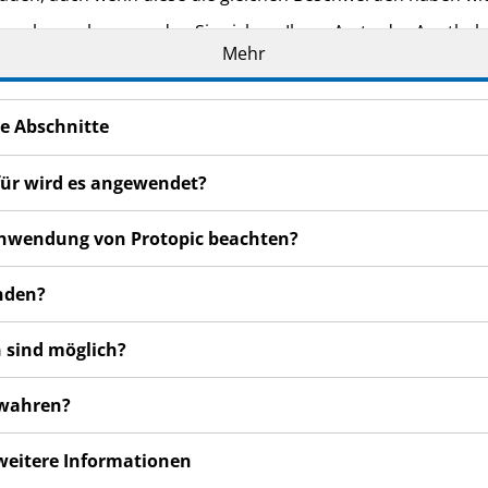
n bemerken, wenden Sie sich an Ihren Arzt oder Apotheker.
Mehr
cht in dieser Packungsbeilage angegeben sind. Siehe Abschn
e Abschnitte
für wird es angewendet?
r Anwendung von Protopic beachten?
enden?
 sind möglich?
ewahren?
 weitere Informationen