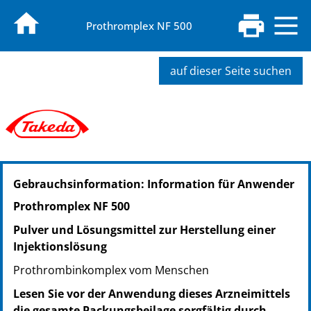
Prothromplex NF 500
auf dieser Seite suchen
PZN: 18780576
Gebrauchsinformation: Information für Anwender
PPN: 111878057653
Prothromplex NF 500
Pulver und Lösungsmittel zur Herstellung einer
Injektionslösung
Prothrombinkomplex vom Menschen
Lesen Sie vor der Anwendung dieses Arzneimittels
die gesamte Packungsbeilage sorgfältig durch,