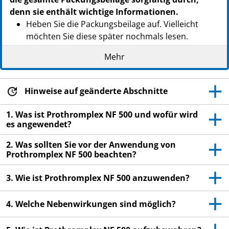
denn sie enthält wichtige Informationen.
Heben Sie die Packungsbeilage auf. Vielleicht
möchten Sie diese später nochmals lesen.
Wenn Sie weitere Fragen haben, wenden Sie sich
Mehr
an Ihren Arzt oder Apotheker.
Wenn Sie Nebenwirkungen bemerken, wenden Sie
Hinweise auf geänderte Abschnitte
sich an Ihren Arzt oder Apotheker. Dies gilt auch
für Nebenwirkungen, die nicht in dieser
1. Was ist Prothromplex NF 500 und wofür wird
Packungsbeilage angegeben sind. Siehe Abschnitt
es angewendet?
4.
2. Was sollten Sie vor der Anwendung von
Prothromplex NF 500 beachten?
3. Wie ist Prothromplex NF 500 anzuwenden?
4. Welche Nebenwirkungen sind möglich?