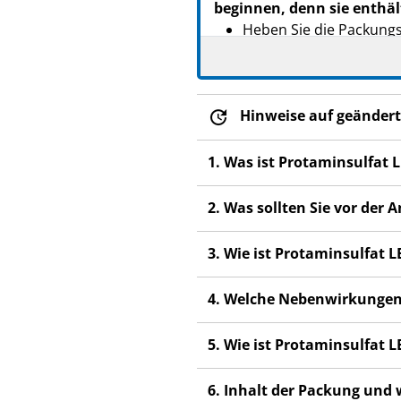
beginnen, denn sie enthäl
Heben Sie die Packungsb
Das Arzneimittel wird 
Sie weitere Fragen ha­b
Apotheker.
Hinweise auf geändert
Wenn Sie Nebenwirkunge
Ihren Apotheker. Dies g
1. Was ist Protaminsulfat
Siehe Abschnitt 4.
2. Was sollten Sie vor de
3. Wie ist Protaminsulfa
4. Welche Nebenwirkungen
5. Wie ist Protaminsulfat
6. Inhalt der Packung und