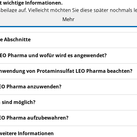
t wichtige Informationen.
eilage auf. Vielleicht möchten Sie diese später noch­mals l
Mehr
gewöhnlich von einem Arzt oder von medizinischem Fachper
en, wenden Sie sich an Ihren Arzt, Ihr medizinisches Fachpe
e Abschnitte
n bemerken, wenden Sie sich an Ihren Arzt, Ihr medizinis
ilt auch für Nebenwirkungen, die nicht in dieser Packungsb
 LEO Pharma und wofür wird es angewendet?
r Anwendung von Protaminsulfat LEO Pharma beachten?
t LEO Pharma anzuwenden?
 sind möglich?
 LEO Pharma aufzubewahren?
 weitere Informationen