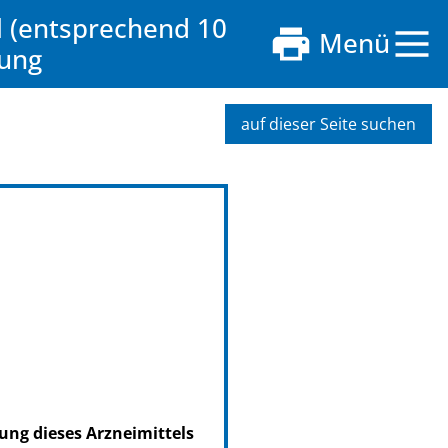
l (entsprechend 10
Menü
sung
auf dieser Seite suchen
ung dieses Arzneimittels