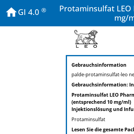
Protaminsulfat LEO 
®
GI 4.0
mg/ml
PZN: 05116859
Gebrauchsinformation
PPN: 110511685937
palde-protaminsulfat-leo 
Gebrauchsinformation: In
Protaminsulfat LEO Pharm
(entsprechend 10 mg/ml)
Injektionslösung und Inf
Protaminsulfat
Lesen Sie die gesamte Pac