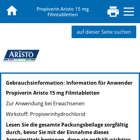
Propiverin Aristo 15 mg
Filmtabletten
auf dieser Seite suchen
PZN: 07795451
Gebrauchsinformation: Information für Anwender
PPN: 110779545107
PZN: 14410859
Propiverin Aristo 15 mg Filmtabletten
PPN: 111441085906
Zur Anwendung bei Erwachsenen
PZN: 07795468
PPN: 110779546894
Wirkstoff: Propiverinhydrochlorid
PZN: 07795474
Lesen Sie die gesamte Packungsbeilage sorgfältig
PPN: 110779547460
durch, bevor Sie mit der Einnahme dieses
Arzneimittels beginnen, denn sie enthält wichtige