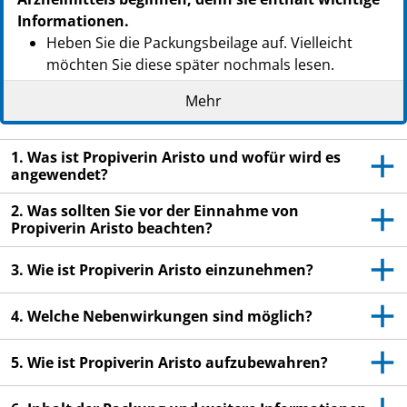
Informationen.
Heben Sie die Packungsbeilage auf. Vielleicht
möchten Sie diese später nochmals lesen.
Wenn Sie weitere Fragen haben, wenden Sie sich
Mehr
bitte an Ihren Arzt oder Apotheker.
Dieses Arzneimittel wurde Ihnen persönlich
1. Was ist Propiverin Aristo und wofür wird es
verschrieben. Geben Sie es nicht an Dritte weiter.
angewendet?
Es kann anderen Menschen schaden, auch wenn
2. Was sollten Sie vor der Einnahme von
diese die gleichen Beschwerden haben wie Sie.
Propiverin Aristo beachten?
Wenn Sie Nebenwirkungen bemerken, wenden Sie
sich an Ihren Arzt oder Apotheker. Dies gilt auch
3. Wie ist Propiverin Aristo einzunehmen?
für Nebenwirkungen, die nicht in dieser
Packungsbeilage angegeben sind. Siehe Abschnitt
4. Welche Nebenwirkungen sind möglich?
4.
5. Wie ist Propiverin Aristo aufzubewahren?