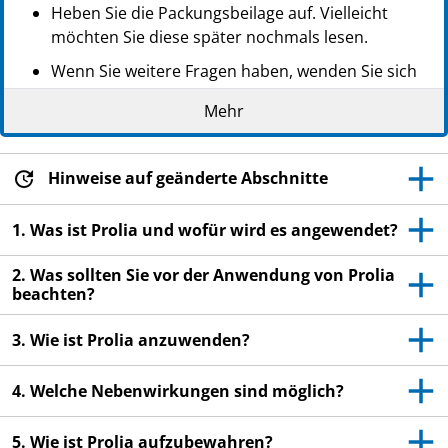
Heben Sie die Packungsbeilage auf. Vielleicht
möchten Sie diese später nochmals lesen.
Wenn Sie weitere Fragen haben, wenden Sie sich
an Ihren Arzt oder Apotheker.
Mehr
Dieses Arzneimittel wurde Ihnen persönlich
verschrieben. Geben Sie es nicht an Dritte weiter.
Es kann anderen Menschen schaden, auch wenn
Hinweise auf geänderte Abschnitte
diese die gleichen Beschwerden haben wie Sie.
1. Was ist Prolia und wofür wird es angewendet?
Wenn Sie Nebenwirkungen bemerken, wenden Sie
sich an Ihren Arzt oder Apotheker. Dies gilt auch
2. Was sollten Sie vor der Anwendung von Prolia
für Nebenwirkungen, die nicht in dieser
beachten?
Packungsbeilage angegeben sind. Siehe Abschnitt
4.
3. Wie ist Prolia anzuwenden?
Ihr Arzt wird Ihnen eine
Patientenerinnerungskarte mit wichtigen
4. Welche Nebenwirkungen sind möglich?
Sicherheitsinformationen aushändigen, die Sie
vor und während der Behandlung mit Prolia
5. Wie ist Prolia aufzubewahren?