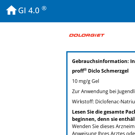
®
GI 4.0
PZN: 15617120
Gebrauchsinformation: I
PPN: 111561712081
®
proff
Diclo Schmerzgel
10 mg/g Gel
Zur Anwendung bei Jugendl
Wirkstoff: Diclofenac-Natri
Lesen Sie die gesamte Pac
beginnen, denn sie enthäl
Wenden Sie dieses Arzneimi
Anweisung Ihres Arztes ode