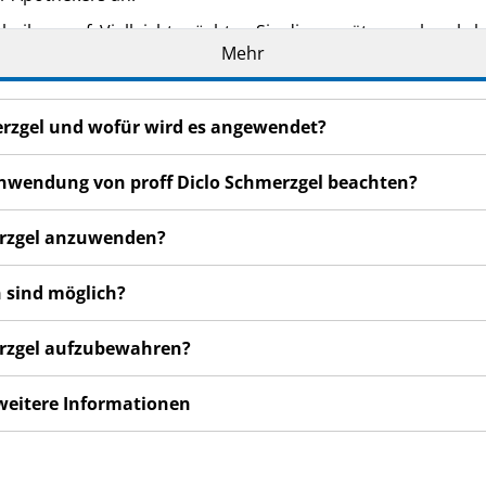
eilage auf. Vielleicht möchten Sie diese später nochmals l
Mehr
eker, wenn Sie weitere Informationen oder einen Rat benöti
n bemerken, wenden Sie sich an Ihren Arzt oder Apotheker.
merzgel und wofür wird es angewendet?
cht in dieser Packungsbeilage angegeben sind. Siehe Abschn
gen nicht besser oder gar schlechter fühlen, wenden Sie sic
 Anwendung von proff Diclo Schmerzgel beachten?
merzgel anzuwenden?
 sind möglich?
merzgel aufzubewahren?
 weitere Informationen