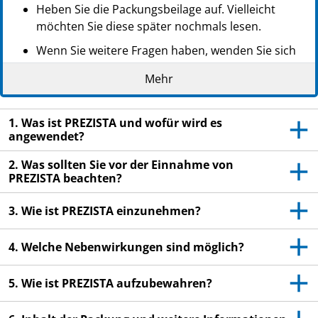
Heben Sie die Packungsbeilage auf. Vielleicht
möchten Sie diese später nochmals lesen.
Wenn Sie weitere Fragen haben, wenden Sie sich
an Ihren Arzt, Apotheker oder das medizinische
Mehr
Fachpersonal.
Dieses Arzneimittel wurde Ihnen persönlich
1. Was ist PREZISTA und wofür wird es
verschrieben. Geben Sie es nicht an Dritte weiter.
angewendet?
Es kann anderen Menschen schaden, auch wenn
diese die gleichen Beschwerden haben wie Sie.
2. Was sollten Sie vor der Einnahme von
PREZISTA beachten?
Wenn Sie Nebenwirkungen bemerken, wenden Sie
sich an Ihren Arzt, Apotheker oder das
3. Wie ist PREZISTA einzunehmen?
medizinische Fachpersonal. Dies gilt auch für
Nebenwirkungen, die nicht in dieser
4. Welche Nebenwirkungen sind möglich?
Packungsbeilage angegeben sind. Siehe Abschnitt
4.
5. Wie ist PREZISTA aufzubewahren?