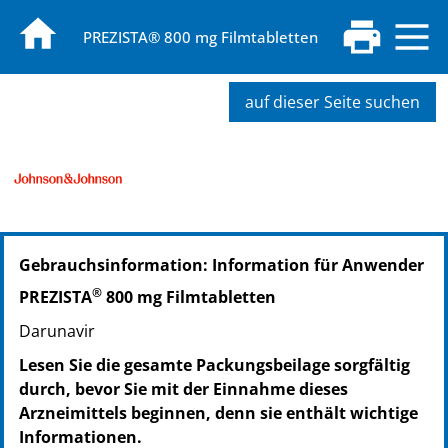
PREZISTA® 800 mg Filmtabletten
auf dieser Seite suchen
PZN: 09915126
Gebrauchsinformation: Information für Anwender
PPN: 110991512668
NTIN: 04150099151261
®
PREZISTA
800 mg Filmtabletten
PZN: 04826470
Darunavir
PPN: 110482647063
NTIN: 04150048264707
Lesen Sie die gesamte Packungsbeilage sorgfältig
durch, bevor Sie mit der Einnahme dieses
Arzneimittels beginnen, denn sie enthält wichtige
Informationen.