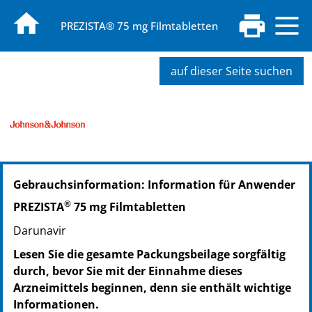
PREZISTA® 75 mg Filmtabletten
auf dieser Seite suchen
PZN: 02918647
Gebrauchsinformation: Information für Anwender
PPN: 110291864736
NTIN: 04150029186479
®
PREZISTA
75 mg Filmtabletten
Darunavir
Lesen Sie die gesamte Packungsbeilage sorgfältig
durch, bevor Sie mit der Einnahme dieses
Arzneimittels beginnen, denn sie enthält wichtige
Informationen.