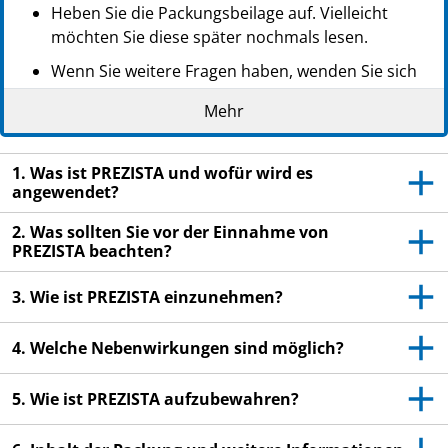
Heben Sie die Packungsbeilage auf. Vielleicht
möchten Sie diese später nochmals lesen.
Wenn Sie weitere Fragen haben, wenden Sie sich
an Ihren Arzt, Apotheker oder das medizinische
Mehr
Fachpersonal.
Dieses Arzneimittel wurde Ihnen persönlich
1. Was ist PREZISTA und wofür wird es
verschrieben. Geben Sie es nicht an Dritte weiter.
angewendet?
Es kann anderen Menschen schaden, auch wenn
diese die gleichen Beschwerden haben wie Sie.
2. Was sollten Sie vor der Einnahme von
PREZISTA beachten?
Wenn Sie Nebenwirkungen bemerken, wenden Sie
sich an Ihren Arzt, Apotheker oder das
3. Wie ist PREZISTA einzunehmen?
medizinische Fachpersonal. Dies gilt auch für
Nebenwirkungen, die nicht in dieser
4. Welche Nebenwirkungen sind möglich?
Packungsbeilage angegeben sind. Siehe Abschnitt
4.
5. Wie ist PREZISTA aufzubewahren?