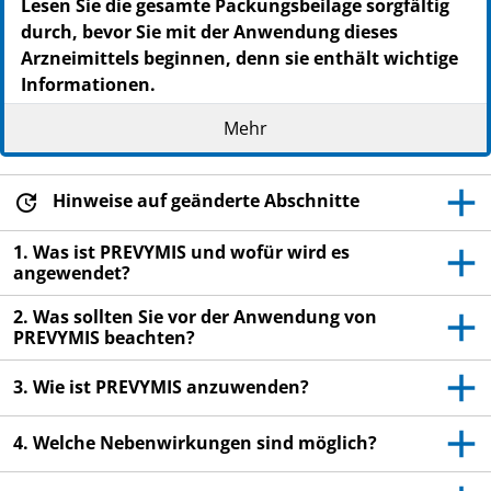
Lesen Sie die gesamte Packungsbeilage sorgfältig
durch, bevor Sie mit der Anwendung dieses
Arzneimittels beginnen, denn sie enthält wichtige
Informationen.
Heben Sie die Packungsbeilage auf. Vielleicht
Mehr
möchten Sie diese später nochmals lesen.
Wenn Sie weitere Fragen haben, wenden Sie sich
an Ihren Arzt, Apotheker oder das medizinische
Hinweise auf geänderte Abschnitte
Fachpersonal.
1. Was ist PREVYMIS und wofür wird es
Wenn Sie Nebenwirkungen bemerken, wenden Sie
angewendet?
sich an Ihren Arzt, Apotheker oder das
2. Was sollten Sie vor der Anwendung von
medizinische Fachpersonal. Dies gilt auch für
PREVYMIS beachten?
Nebenwirkungen, die nicht in dieser
Packungsbeilage angegeben sind. Siehe Abschnitt
3. Wie ist PREVYMIS anzuwenden?
4.
4. Welche Nebenwirkungen sind möglich?