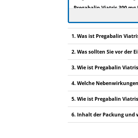
Pregabalin Viatris 300 mg
Pregabalin
Lesen Sie die gesamte Pac
1. Was ist Pregabalin Viat
beginnen, denn sie enthäl
Heben Sie die Packungsb
2. Was sollten Sie vor der
Wenn Sie weitere Frage
Dieses Arzneimittel wur
3. Wie ist Pregabalin Viat
anderen Menschen scha
Wenn Sie Nebenwirkunge
4. Welche Nebenwirkungen
Nebenwirkungen, die ni
5. Wie ist Pregabalin Viat
6. Inhalt der Packung und