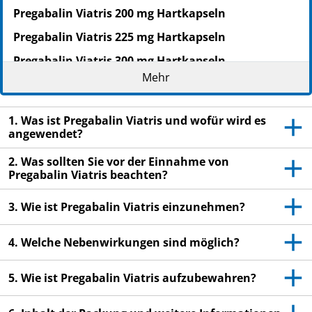
Pregabalin Viatris 200 mg Hartkapseln
Pregabalin Viatris 225 mg Hartkapseln
Pregabalin Viatris 300 mg Hartkapseln
Mehr
Pregabalin
Lesen Sie die gesamte Packungsbeilage sorgfältig
1. Was ist Pregabalin Viatris und wofür wird es
durch, bevor Sie mit der Einnahme dieses
angewendet?
Arzneimittels beginnen, denn sie enthält wichtige
Informationen.
2. Was sollten Sie vor der Einnahme von
Pregabalin Viatris beachten?
Heben Sie die Packungsbeilage auf. Vielleicht
möchten Sie diese später nochmals lesen.
3. Wie ist Pregabalin Viatris einzunehmen?
Wenn Sie weitere Fragen haben, wenden Sie sich
an Ihren Arzt oder Apotheker.
4. Welche Nebenwirkungen sind möglich?
Dieses Arzneimittel wurde Ihnen persönlich
verschrieben. Geben Sie es nicht an Dritte weiter.
5. Wie ist Pregabalin Viatris aufzubewahren?
Es kann anderen Menschen schaden, auch wenn
diese die gleichen Beschwerden haben wie Sie.