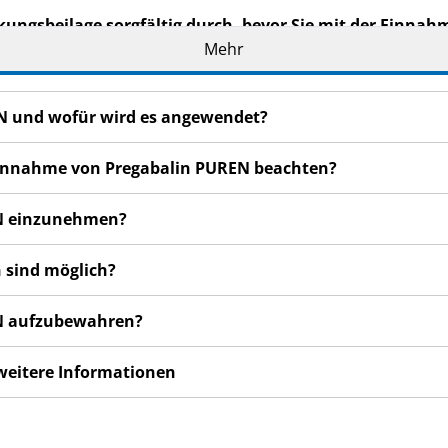
kungsbeilage sorgfältig durch, bevor Sie mit der Einnah
t wichtige Informationen.
Mehr
eilage auf. Vielleicht möchten Sie diese später nochmals l
n haben, wenden Sie sich an Ihren Arzt oder Apotheker.
EN und wofür wird es angewendet?
de Ihnen persönlich verschrieben. Geben Sie es nicht an Dri
den, auch wenn diese die gleichen Beschwerden haben wie
r Einnahme von Pregabalin PUREN beachten?
n bemerken, wenden Sie sich an Ihren Arzt oder Apotheker.
EN einzunehmen?
cht in dieser Packungsbeilage angegeben sind. Siehe Abschn
 sind möglich?
EN aufzubewahren?
 weitere Informationen