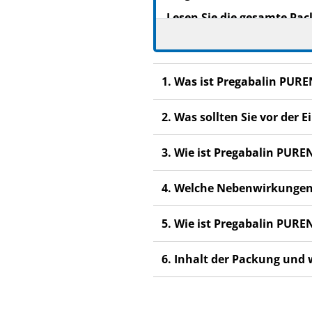
Lesen Sie die gesamte Pac
beginnen, denn sie enthäl
Heben Sie die Packungsb
Wenn Sie weitere Frage
1. Was ist Pregabalin PUR
Dieses Arzneimittel wur
anderen Menschen scha
2. Was sollten Sie vor de
Wenn Sie Nebenwirkunge
3. Wie ist Pregabalin PUR
Nebenwirkungen, die ni
4. Welche Nebenwirkungen
5. Wie ist Pregabalin PUR
6. Inhalt der Packung und