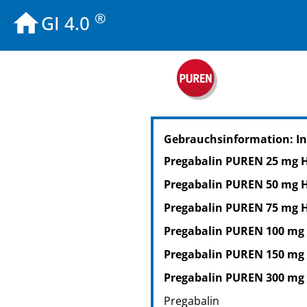
®
GI 4.0
PZN: 11176127
Gebrauchsinformation: I
PPN: 111117612745
NTIN: 04150111761270
Pregabalin PUREN 25 mg 
PZN: 11176133
Pregabalin PUREN 50 mg 
PPN: 111117613311
NTIN: 04150111761331
Pregabalin PUREN 75 mg 
PZN: 12436530
Pregabalin PUREN 100 mg
PPN: 111243653009
Pregabalin PUREN 150 mg
NTIN: 04150124365304
Pregabalin PUREN 300 mg
Pregabalin