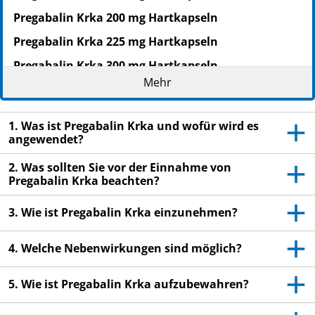
Pregabalin Krka 200 mg Hartkapseln
Pregabalin Krka 225 mg Hartkapseln
Pregabalin Krka 300 mg Hartkapseln
Mehr
Pregabalin
Lesen Sie die gesamte Packungsbeilage sorgfältig
1. Was ist Pregabalin Krka und wofür wird es
durch, bevor Sie mit der Einnahme dieses
angewendet?
Arzneimittels beginnen, denn sie enthält wichtige
Informationen.
2. Was sollten Sie vor der Einnahme von
Pregabalin Krka beachten?
Heben Sie die Packungsbeilage auf. Vielleicht
möchten Sie diese später nochmals lesen.
3. Wie ist Pregabalin Krka einzunehmen?
Wenn Sie weitere Fragen haben, wenden Sie sich
an Ihren Arzt oder Apotheker.
4. Welche Nebenwirkungen sind möglich?
Dieses Arzneimittel wurde Ihnen persönlich
verschrieben. Geben Sie es nicht an Dritte weiter.
5. Wie ist Pregabalin Krka aufzubewahren?
Es kann anderen Menschen schaden, auch wenn
diese die gleichen Beschwerden haben wie Sie.