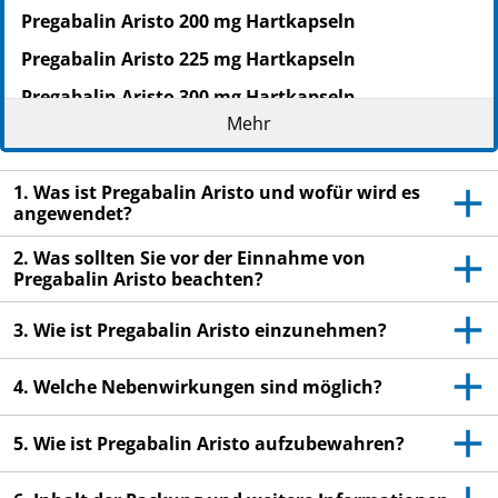
Pregabalin Aristo 200 mg Hartkapseln
Pregabalin Aristo 225 mg Hartkapseln
Pregabalin Aristo 300 mg Hartkapseln
Mehr
Zur Anwendung bei Erwachsenen
Wirkstoff: Pregabalin
1. Was ist Pregabalin Aristo und wofür wird es
Lesen Sie die gesamte Packungsbeilage sorgfältig
angewendet?
durch, bevor Sie mit der Einnahme dieses
2. Was sollten Sie vor der Einnahme von
Arzneimittels beginnen, denn sie enthält wichtige
Pregabalin Aristo beachten?
Informationen.
Heben Sie die Packungsbeilage auf. Vielleicht
3. Wie ist Pregabalin Aristo einzunehmen?
möchten Sie diese später nochmals lesen.
Wenn Sie weitere Fragen haben, wenden Sie sich
4. Welche Nebenwirkungen sind möglich?
an Ihren Arzt oder Apotheker.
5. Wie ist Pregabalin Aristo aufzubewahren?
Dieses Arzneimittel wurde Ihnen persönlich
verschrieben. Geben Sie es nicht an Dritte weiter.