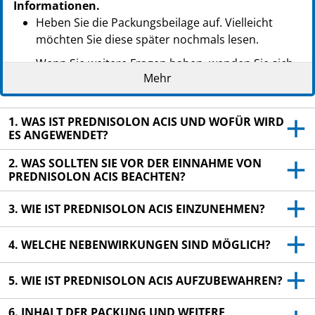
Informationen.
Heben Sie die Packungsbeilage auf. Vielleicht
möchten Sie diese später nochmals lesen.
Wenn Sie weitere Fragen haben, wenden Sie sich
Mehr
an Ihren Arzt oder Apotheker.
Dieses Arzneimittel wurde Ihnen persönlich
verschrieben. Geben Sie es nicht an Dritte weiter.
1. WAS IST PREDNISOLON ACIS UND WOFÜR WIRD
ES ANGEWENDET?
Es kann anderen Menschen schaden, auch wenn
diese die gleichen Beschwerden haben wie Sie.
2. WAS SOLLTEN SIE VOR DER EINNAHME VON
PREDNISOLON ACIS BEACHTEN?
Wenn Sie Nebenwirkungen bemerken, wenden Sie
sich an Ihren Arzt oder Apotheker. Dies gilt auch
3. WIE IST PREDNISOLON ACIS EINZUNEHMEN?
für Nebenwirkungen, die nicht in dieser
Packungsbeilage angegeben sind. Siehe Abschnitt
4. WELCHE NEBENWIRKUNGEN SIND MÖGLICH?
4.
5. WIE IST PREDNISOLON ACIS AUFZUBEWAHREN?
6. INHALT DER PACKUNG UND WEITERE