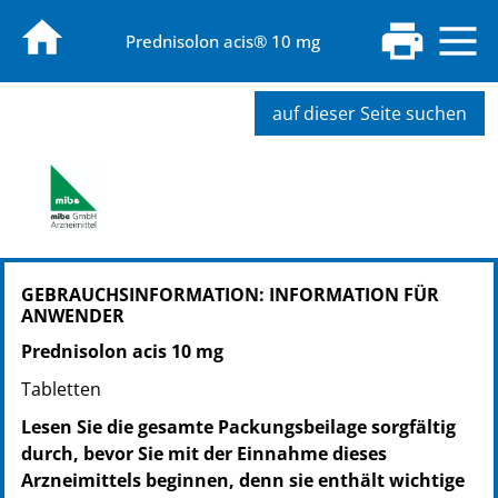
Prednisolon acis® 10 mg
auf dieser Seite suchen
PZN: 02107854
GEBRAUCHSINFORMATION: INFORMATION FÜR
PPN: 110210785465
ANWENDER
GTIN: 04260577692213
PZN: 02107877
Prednisolon acis 10 mg
PPN: 110210787721
Tabletten
GTIN: 04260577692220
Lesen Sie die gesamte Packungsbeilage sorgfältig
PZN: 02107908
durch, bevor Sie mit der Einnahme dieses
PPN: 110210790868
Arzneimittels beginnen, denn sie enthält wichtige
GTIN: 04260577692237