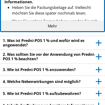
Informationen.
Heben Sie die Packungsbeilage auf. Vielleicht
möchten Sie diese später nochmals lesen.
Wenn Sie weitere Fragen haben, wenden Sie sich
Mehr
an Ihren Arzt oder Apotheker.
Dieses Arzneimittel wurde Ihnen persönlich
verschrieben. Geben Sie es nicht an Dritte weiter.
1. Was ist Predni-POS 1 % und wofür wird es
angewendet?
Es kann anderen Menschen schaden, auch wenn
diese die gleichen Beschwerden haben wie Sie.
2. Was sollten Sie vor der Anwendung von Predni-
POS 1 % beachten?
Wenn Sie Nebenwirkungen bemerken, wenden Sie
sich an Ihren Arzt oder Apotheker. Dies gilt auch
3. Wie ist Predni-POS 1 % anzuwenden?
für Nebenwirkungen, die nicht in dieser
Packungsbeilage angegeben sind. Siehe Abschnitt
4. Welche Nebenwirkungen sind möglich?
4.
5. Wie ist Predni-POS 1 % aufzubewahren?