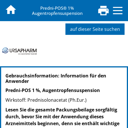
Predni-POS® 1%
Augentropfensuspension
auf dieser Seite suchen
PZN: 00165209
Gebrauchsinformation: Information für den
PPN: 110016520932
Anwender
NTIN: 04150001652091
Predni-POS 1 %, Augentropfensuspension
Wirkstoff: Prednisolonacetat (Ph.Eur.)
Lesen Sie die gesamte Packungsbeilage sorgfältig
durch, bevor Sie mit der Anwendung dieses
Arzneimittels beginnen, denn sie enthält wichtige