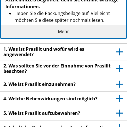
Informationen.
Heben Sie die Packungsbeilage auf. Vielleicht
möchten Sie diese später nochmals lesen.
Wenn Sie weitere Fragen haben, wenden Sie sich
Mehr
an Ihren Arzt oder Apotheker.
Dieses Arzneimittel wurde Ihnen persönlich
1. Was ist Prasillt und wofür wird es
verschrieben. Geben Sie es nicht an Dritte weiter.
angewendet?
Es kann anderen Menschen schaden, auch wenn
2. Was sollten Sie vor der Einnahme von Prasillt
diese die gleichen Beschwerden haben wie Sie.
beachten?
Wenn Sie Nebenwirkungen bemerken, wenden Sie
sich an Ihren Arzt oder Apotheker. Dies gilt auch
3. Wie ist Prasillt einzunehmen?
für Nebenwirkungen, die nicht in dieser
Packungsbeilage angegeben sind. Siehe Abschnitt
4. Welche Nebenwirkungen sind möglich?
4.
5. Wie ist Prasillt aufzubewahren?