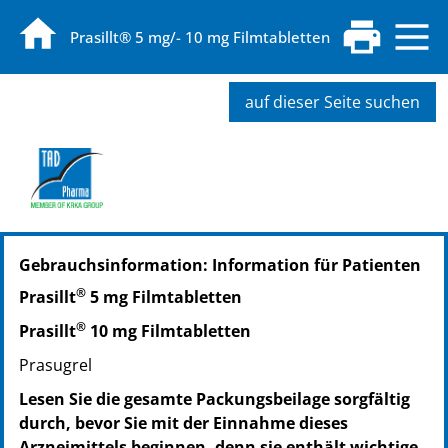
Prasillt® 5 mg/- 10 mg Filmtabletten
auf dieser Seite suchen
PZN: 15240075
Gebrauchsinformation: Information für Patienten
PPN: 111524007521
PZN: 15240106
®
Prasillt
5 mg Filmtabletten
PPN: 111524010668
®
Prasillt
10 mg Filmtabletten
PZN: 15240112
PPN: 111524011234
Prasugrel
Lesen Sie die gesamte Packungsbeilage sorgfältig
durch, bevor Sie mit der Einnahme dieses
Arzneimittels beginnen, denn sie enthält wichtige