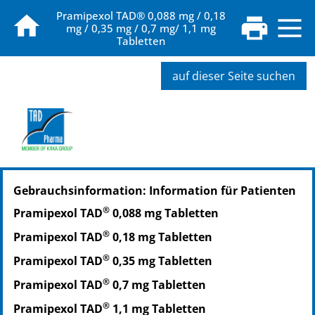
Pramipexol TAD® 0,088 mg / 0,18
mg / 0,35 mg / 0,7 mg/ 1,1 mg
Tabletten
auf dieser Seite suchen
PZN: 09197441
Gebrauchsinformation: Information für Patienten
PPN: 110919744184
PZN: 09197458
®
Pramipexol TAD
0,088 mg Tabletten
PPN: 110919745874
®
Pramipexol TAD
0,18 mg Tabletten
®
Pramipexol TAD
0,35 mg Tabletten
®
Pramipexol TAD
0,7 mg Tabletten
®
Pramipexol TAD
1,1 mg Tabletten