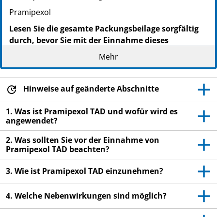
Pramipexol
Lesen Sie die gesamte Packungsbeilage sorgfältig
durch, bevor Sie mit der Einnahme dieses
Arzneimittels beginnen.
Mehr
Heben Sie die Packungsbeilage auf. Vielleicht
möchten Sie diese später nochmals lesen.
Hinweise auf geänderte Abschnitte
Wenn Sie weitere Fragen haben, wenden Sie sich
bitte an Ihren Arzt oder Apotheker.
1. Was ist Pramipexol TAD und wofür wird es
Dieses Arzneimittel wurde Ihnen persönlich
angewendet?
verschrieben. Geben Sie es nicht an Dritte weiter.
2. Was sollten Sie vor der Einnahme von
Es kann anderen Menschen schaden, auch wenn
Pramipexol TAD beachten?
diese die gleichen Beschwerden haben wie Sie.
Wenn Sie Nebenwirkungen bemerken, wenden Sie
3. Wie ist Pramipexol TAD einzunehmen?
sich an Ihren Arzt oder Apotheker. Dies gilt auch
für Nebenwirkungen, die nicht in dieser
4. Welche Nebenwirkungen sind möglich?
Packungsbeilage angegeben sind. Siehe Abschnitt