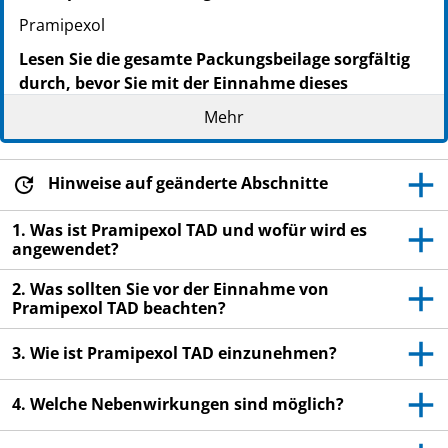
Pramipexol
Lesen Sie die gesamte Packungsbeilage sorgfältig
durch, bevor Sie mit der Einnahme dieses
Arzneimittels beginnen.
Mehr
Heben Sie die Packungsbeilage auf. Vielleicht
möchten Sie diese später nochmals lesen.
Hinweise auf geänderte Abschnitte
Wenn Sie weitere Fragen haben, wenden Sie sich
bitte an Ihren Arzt oder Apotheker.
1. Was ist Pramipexol TAD und wofür wird es
Dieses Arzneimittel wurde Ihnen persönlich
angewendet?
verschrieben. Geben Sie es nicht an Dritte weiter.
2. Was sollten Sie vor der Einnahme von
Es kann anderen Menschen schaden, auch wenn
Pramipexol TAD beachten?
diese die gleichen Beschwerden haben wie Sie.
Wenn Sie Nebenwirkungen bemerken, wenden Sie
3. Wie ist Pramipexol TAD einzunehmen?
sich an Ihren Arzt oder Apotheker. Dies gilt auch
für Nebenwirkungen, die nicht in dieser
4. Welche Nebenwirkungen sind möglich?
Packungsbeilage angegeben sind. Siehe Abschnitt