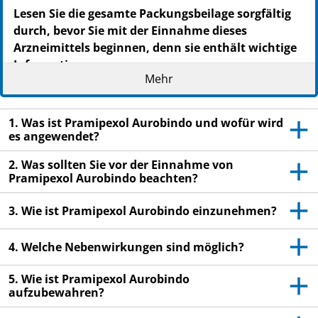
Lesen Sie die gesamte Packungsbeilage sorgfältig
durch, bevor Sie mit der Einnahme dieses
Arzneimittels beginnen, denn sie enthält wichtige
Informationen.
Mehr
Heben Sie die Packungsbeilage auf. Vielleicht
möchten Sie diese später nochmals lesen.
1. Was ist Pramipexol Aurobindo und wofür wird
Wenn Sie weitere Fragen haben, wenden Sie sich
es angewendet?
an Ihren Arzt oder Apotheker.
Dieses Arzneimittel wurde Ihnen persönlich
2. Was sollten Sie vor der Einnahme von
Pramipexol Aurobindo beachten?
verschrieben. Geben Sie es nicht an Dritte weiter.
Es kann anderen Menschen schaden, auch wenn
3. Wie ist Pramipexol Aurobindo einzunehmen?
diese die gleichen Beschwerden haben wie Sie.
Wenn Sie Nebenwirkungen bemerken, wenden Sie
4. Welche Nebenwirkungen sind möglich?
sich an Ihren Arzt oder Apotheker. Dies gilt auch
für Nebenwirkungen, die nicht in dieser
5. Wie ist Pramipexol Aurobindo
Packungsbeilage angegeben sind. Siehe Abschnitt
aufzubewahren?
4.