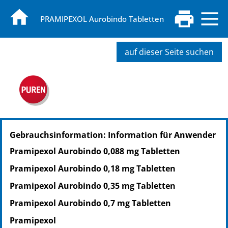
PRAMIPEXOL Aurobindo Tabletten
auf dieser Seite suchen
PZN: 09779841
Gebrauchsinformation: Information für Anwender
PPN: 110977984161
NTIN: 04150097798413
Pramipexol Aurobindo 0,088 mg Tabletten
PZN: 09779858
Pramipexol Aurobindo 0,18 mg Tabletten
PPN: 110977985851
NTIN: 04150097798581
Pramipexol Aurobindo 0,35 mg Tabletten
Pramipexol Aurobindo 0,7 mg Tabletten
Pramipexol