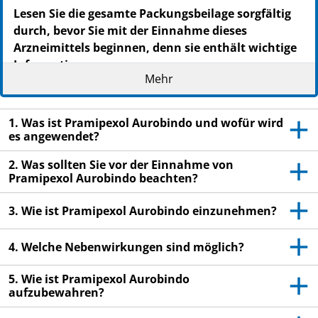
Lesen Sie die gesamte Packungsbeilage sorgfältig
durch, bevor Sie mit der Einnahme dieses
Arzneimittels beginnen, denn sie enthält wichtige
Informationen.
Mehr
Heben Sie die Packungsbeilage auf. Vielleicht
möchten Sie diese später nochmals lesen.
1. Was ist Pramipexol Aurobindo und wofür wird
Wenn Sie weitere Fragen haben, wenden Sie sich
es angewendet?
an Ihren Arzt oder Apotheker.
Dieses Arzneimittel wurde Ihnen persönlich
2. Was sollten Sie vor der Einnahme von
Pramipexol Aurobindo beachten?
verschrieben. Geben Sie es nicht an Dritte weiter.
Es kann anderen Menschen schaden, auch wenn
3. Wie ist Pramipexol Aurobindo einzunehmen?
diese die gleichen Beschwerden haben wie Sie.
Wenn Sie Nebenwirkungen bemerken, wenden Sie
4. Welche Nebenwirkungen sind möglich?
sich an Ihren Arzt oder Apotheker. Dies gilt auch
für Nebenwirkungen, die nicht in dieser
5. Wie ist Pramipexol Aurobindo
Packungsbeilage angegeben sind. Siehe Abschnitt
aufzubewahren?
4.