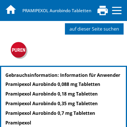
PRAMIPEXOL Aurobindo Tabletten
auf dieser Seite suchen
PZN: 14309758
Gebrauchsinformation: Information für Anwender
PPN: 111430975845
NTIN: 04150143097583
Pramipexol Aurobindo 0,088 mg Tabletten
PZN: 09779812
Pramipexol Aurobindo 0,18 mg Tabletten
PPN: 110977981242
NTIN: 04150097798123
Pramipexol Aurobindo 0,35 mg Tabletten
Pramipexol Aurobindo 0,7 mg Tabletten
Pramipexol