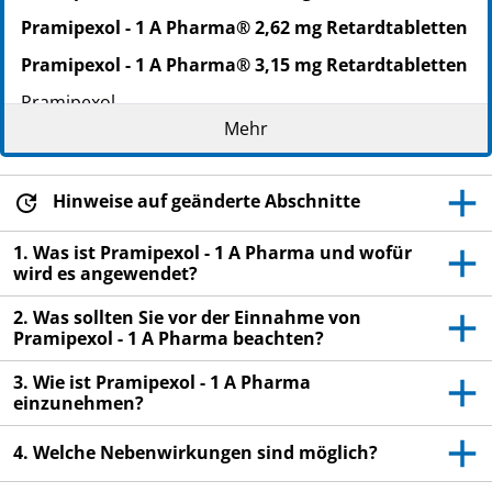
Pramipexol - 1 A Pharma® 2,62 mg Retardtabletten
Pramipexol - 1 A Pharma® 3,15 mg Retardtabletten
Pramipexol
Mehr
Lesen Sie die gesamte Packungsbeilage sorgfältig
durch, bevor Sie mit der Einnahme dieses
Arzneimittels beginnen, denn sie enthält wichtige
Hinweise auf geänderte Abschnitte
Informationen.
Heben Sie die Packungsbeilage auf. Vielleicht
1. Was ist Pramipexol - 1 A Pharma und wofür
möchten Sie diese später nochmals lesen.
wird es angewendet?
Wenn Sie weitere Fragen haben, wenden Sie sich
2. Was sollten Sie vor der Einnahme von
an Ihren Arzt oder Apotheker.
Pramipexol - 1 A Pharma beachten?
Dieses Arzneimittel wurde Ihnen persönlich
3. Wie ist Pramipexol - 1 A Pharma
verschrieben. Geben Sie es nicht an Dritte weiter.
einzunehmen?
Es kann anderen Menschen schaden, auch wenn
diese die gleichen Beschwerden haben wie Sie.
4. Welche Nebenwirkungen sind möglich?
Wenn Sie Nebenwirkungen bemerken, wenden Sie