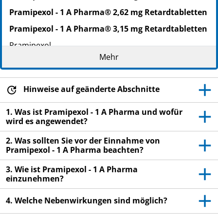
Pramipexol - 1 A Pharma® 2,62 mg Retardtabletten
Pramipexol - 1 A Pharma® 3,15 mg Retardtabletten
Pramipexol
Mehr
Lesen Sie die gesamte Packungsbeilage sorgfältig
durch, bevor Sie mit der Einnahme dieses
Arzneimittels beginnen, denn sie enthält wichtige
Hinweise auf geänderte Abschnitte
Informationen.
Heben Sie die Packungsbeilage auf. Vielleicht
1. Was ist Pramipexol - 1 A Pharma und wofür
möchten Sie diese später nochmals lesen.
wird es angewendet?
Wenn Sie weitere Fragen haben, wenden Sie sich
2. Was sollten Sie vor der Einnahme von
an Ihren Arzt oder Apotheker.
Pramipexol - 1 A Pharma beachten?
Dieses Arzneimittel wurde Ihnen persönlich
3. Wie ist Pramipexol - 1 A Pharma
verschrieben. Geben Sie es nicht an Dritte weiter.
einzunehmen?
Es kann anderen Menschen schaden, auch wenn
diese die gleichen Beschwerden haben wie Sie.
4. Welche Nebenwirkungen sind möglich?
Wenn Sie Nebenwirkungen bemerken, wenden Sie