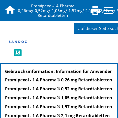
Pramipexol-1A Pharma
0,26mg/-0,52mg/-1,05mg/-1,57mg/-2,1mg/-2,62mg/-
Retardtabletten
auf dieser Seite su
PZN: 07604356
Gebrauchsinformation: Information für Anwender
PPN: 110760435673
NTIN: 04150076043565
Pramipexol - 1 A Pharma® 0,26 mg Retardtabletten
PZN: 07604362
Pramipexol - 1 A Pharma® 0,52 mg Retardtabletten
PPN: 110760436239
NTIN: 04150076043626
Pramipexol - 1 A Pharma® 1,05 mg Retardtabletten
Pramipexol - 1 A Pharma® 1,57 mg Retardtabletten
Pramipexol - 1 A Pharma® 2,1 mg Retardtabletten