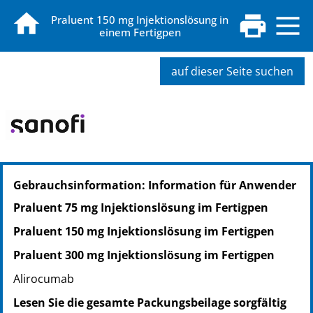
Praluent 150 mg Injektionslösung in
einem Fertigpen
auf dieser Seite suchen
PZN: 16930190
Gebrauchsinformation: Information für Anwender
PPN: 111693019035
NTIN: 04150169301909
Praluent 75 mg Injektionslösung im Fertigpen
PZN: 16930215
Praluent 150 mg Injektionslösung im Fertigpen
PPN: 111693021519
NTIN: 04150169302159
Praluent 300 mg Injektionslösung im Fertigpen
Alirocumab
Lesen Sie die gesamte Packungsbeilage sorgfältig