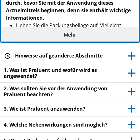
durch, bevor Sie mit der Anwendung dieses
Arzneimittels beginnen, denn sie enthält wichtige
Informationen.
Heben Sie die Packungsbeilage auf. Vielleicht
möchten Sie diese später nochmals lesen.
Mehr
Wenn Sie weitere Fragen haben, wenden Sie sich
an Ihren Arzt, Apotheker oder das medizinische
Hinweise auf geänderte Abschnitte
Fachpersonal.
Dieses Arzneimittel wurde Ihnen persönlich
1. Was ist Praluent und wofür wird es
angewendet?
verschrieben. Geben Sie es nicht an Dritte weiter.
Es kann anderen Menschen schaden, auch wenn
2. Was sollten Sie vor der Anwendung von
diese die gleichen Beschwerden haben wie Sie.
Praluent beachten?
Wenn Sie Nebenwirkungen bemerken, wenden Sie
3. Wie ist Praluent anzuwenden?
sich an Ihren Arzt, Apotheker oder das
medizinische Fachpersonal. Dies gilt auch für
4. Welche Nebenwirkungen sind möglich?
Nebenwirkungen, die nicht in dieser
Packungsbeilage angegeben sind. Siehe Abschnitt
4.