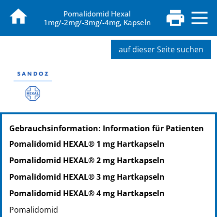
Pomalidomid Hexal
1mg/-2mg/-3mg/-4mg, Kapseln
auf dieser Seite suchen
PZN: 19136423
Gebrauchsinformation: Information für Patienten
PPN: 111913642340
NTIN: 04150191364231
Pomalidomid HEXAL® 1 mg Hartkapseln
PZN: 19136446
Pomalidomid HEXAL® 2 mg Hartkapseln
PPN: 111913644693
NTIN: 04150191364460
Pomalidomid HEXAL® 3 mg Hartkapseln
PZN: 19448157
Pomalidomid HEXAL® 4 mg Hartkapseln
PPN: 111944815731
Pomalidomid
NTIN: 04150194481577