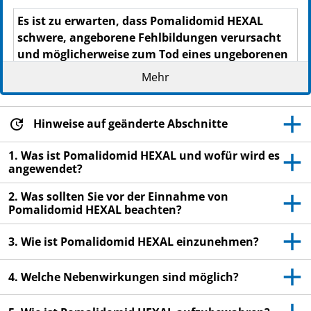
Es ist zu erwarten, dass Po­ma­li­do­mid HEXAL
schwere, angeborene Fehlbildungen verursacht
und möglicherweise zum Tod ei­nes ungeborenen
Kindes führt.
Mehr
Sie dürfen dieses Arzneimittel nicht anwenden,
wenn Sie schwanger sind oder schwanger
Hinweise auf geänderte Abschnitte
werden könnten.
Sie müssen die in dieser Pa­ckungs­bei­lage
1. Was ist Pomalidomid HEXAL und wofür wird es
angegebenen Anweisungen zur
angewendet?
Empfängnisverhütung unbedingt befolgen.
2. Was sollten Sie vor der Einnahme von
Pomalidomid HEXAL beachten?
3. Wie ist Pomalidomid HEXAL einzunehmen?
Lesen Sie die gesamte Packungsbeilage sorgfältig
durch, bevor Sie mit der Einnahme dieses
4. Welche Nebenwirkungen sind möglich?
Arzneimittels beginnen, denn sie enthält wichtige
Informationen.
Heben Sie die Packungsbeilage auf. Vielleicht